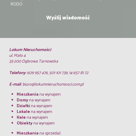
RODO.
Lokum Nieruchomości
ul. Mała 4
33-200 Dąbrowa Tarnowska
Telefony
: 609 957 476, 501 101 739, 14 657 81 72
E-mail
:
biuro@lokumnieruchomosci.com.pl
Mieszkania
na wynajem
Domy
na wynajem
Działki
na wynajem
Lokale
na wynajem
Hale
na wynajem
Obiekty
na wynajem
Mieszkania
na sprzedaż