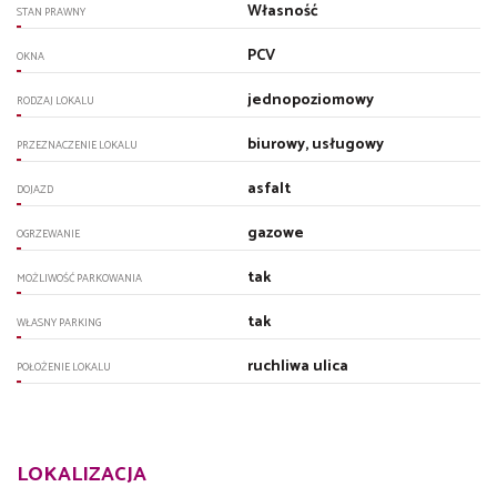
Własność
STAN PRAWNY
PCV
OKNA
jednopoziomowy
RODZAJ LOKALU
biurowy, usługowy
PRZEZNACZENIE LOKALU
asfalt
DOJAZD
gazowe
OGRZEWANIE
tak
MOŻLIWOŚĆ PARKOWANIA
tak
WŁASNY PARKING
ruchliwa ulica
POŁOŻENIE LOKALU
LOKALIZACJA