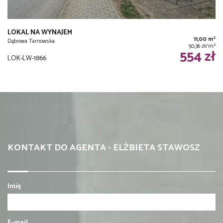
LOKAL NA WYNAJEM
2
11,00 m
Dąbrowa Tarnowska
2
50,36 zł/m
554 zł
LOK-LW-1866
KONTAKT DO AGENTA - ELŻBIETA STAWOSZ
Imię
E-mail