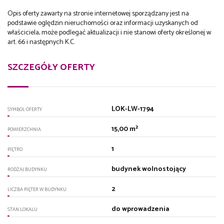
Opis oferty zawarty na stronie internetowej sporządzany jest na
podstawie oględzin nieruchomości oraz informacji uzyskanych od
właściciela, może podlegać aktualizacji i nie stanowi oferty określonej w
art. 66 i następnych K.C.
SZCZEGÓŁY OFERTY
LOK-LW-1794
SYMBOL OFERTY
15,00 m²
POWIERZCHNIA
1
PIĘTRO
budynek wolnostojący
RODZAJ BUDYNKU
2
LICZBA PIĘTER W BUDYNKU
do wprowadzenia
STAN LOKALU