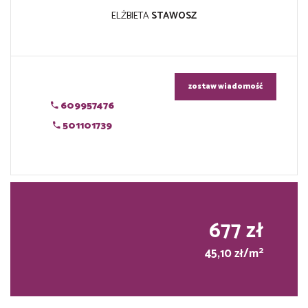
ELŻBIETA
STAWOSZ
zostaw wiadomość
609957476
501101739
677 zł
2
45,10 zł/m