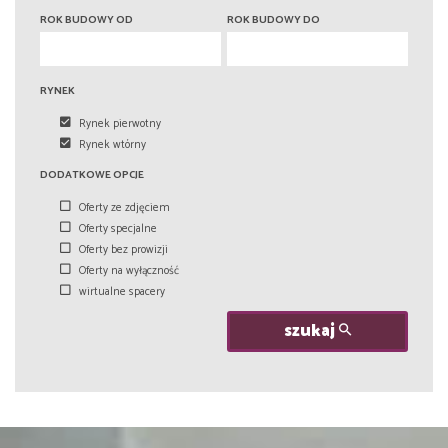
6 pokoi
6 pokoi
ROK BUDOWY OD
ROK BUDOWY DO
RYNEK
Rynek pierwotny
Rynek wtórny
DODATKOWE OPCJE
Oferty ze zdjęciem
Oferty specjalne
Oferty bez prowizji
Oferty na wyłączność
wirtualne spacery
szukaj