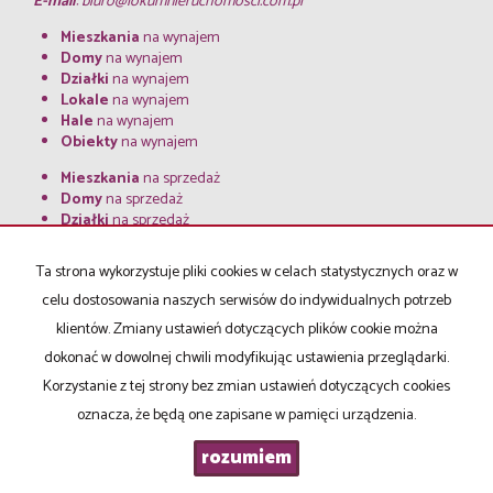
E-mail
:
biuro@lokumnieruchomosci.com.pl
Mieszkania
na wynajem
Domy
na wynajem
Działki
na wynajem
Lokale
na wynajem
Hale
na wynajem
Obiekty
na wynajem
Mieszkania
na sprzedaż
Domy
na sprzedaż
Działki
na sprzedaż
Lokale
na sprzedaż
Hale
na sprzedaż
Ta strona wykorzystuje pliki cookies w celach statystycznych oraz w
Obiekty
na sprzedaż
celu dostosowania naszych serwisów do indywidualnych potrzeb
klientów. Zmiany ustawień dotyczących plików cookie można
Strona główna
notatnik
Kup
Sprzedaj
Kredyty
O firmie
Kontakt
dokonać w dowolnej chwili modyfikując ustawienia przeglądarki.
RODO
Korzystanie z tej strony bez zmian ustawień dotyczących cookies
oznacza, że będą one zapisane w pamięci urządzenia.
rozumiem
Lokum
2026
Program dla biur nieruchomości
Galactica Virgo