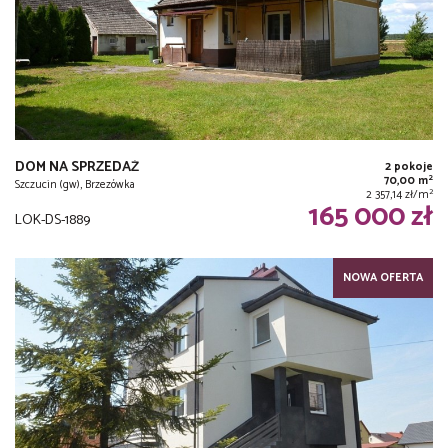
DOM NA SPRZEDAŻ
2 pokoje
2
70,00 m
Szczucin (gw), Brzezówka
2
2 357,14 zł/m
165 000 zł
LOK-DS-1889
NOWA OFERTA