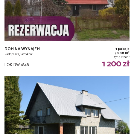
DOM NA WYNAJEM
3 pokoje
2
70,00 m
Radgoszcz, Smyków
2
17,14 zł/m
1 200 zł
LOK-DW-1848