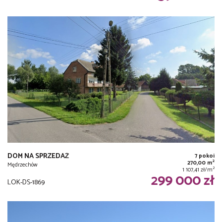
DOM NA SPRZEDAŻ
7 pokoi
2
270,00 m
Mędrzechów
2
1 107,41 zł/m
299 000 zł
LOK-DS-1869