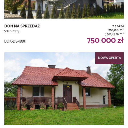
DOM NA SPRZEDAŻ
7 pokoi
2
210,00 m
Solec-Zdrój
2
3 571,43 zł/m
750 000 zł
LOK-DS-1883
NOWA OFERTA