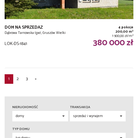
DOM NA SPRZEDAŻ
4 pokoje
2
200,00 m
Dąbrowa Tarnowska (gw), Gruszów Wielki
2
1 900,00 zł/m
380 000 zł
LOK-DS-1841
1
2
3
»
NIERUCHOMOŚĆ
TRANSAKCJA
TYP DOMU