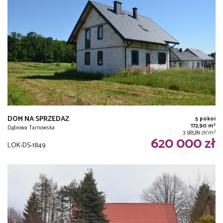
DOM NA SPRZEDAŻ
5 pokoi
2
172,90 m
Dąbrowa Tarnowska
2
3 585,89 zł/m
620 000 zł
LOK-DS-1849