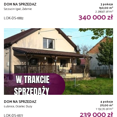
DOM NA SPRZEDAŻ
3 pokoje
2
150,00 m
Szczucin (gw), Zabrnie
2
2 266,67 zł/m
340 000 zł
LOK-DS-1882
DOM NA SPRZEDAŻ
4 pokoje
2
211,00 m
Łubnice, Orzelec Duży
2
1 132,70 zł/m
239 000 zł
LOK-DS-1877