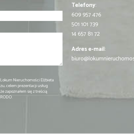
Telefony
:
609 957 476
501 101 739
14 657 81 72
Adres e-mail
:
biuro@lokumnieruchomos
 Lokum Nieruchomości Elżbieta
u, celem prezentacji usług
e zapoznałem się z treścią
e RODO.