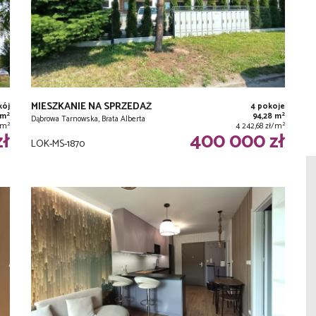
MIESZKANIE NA SPRZEDAŻ
kój
4 pokoje
2
2
 m
94,28 m
Dąbrowa Tarnowska, Brata Alberta
2
2
ł/m
4 242,68 zł/m
zł
400 000 zł
LOK-MS-1870