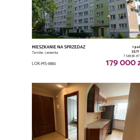
MIESZKANIE NA SPRZEDAŻ
1 po
23,71
Tarnów, Lwowska
7 549,56 z
179 000 
LOK-MS-1880