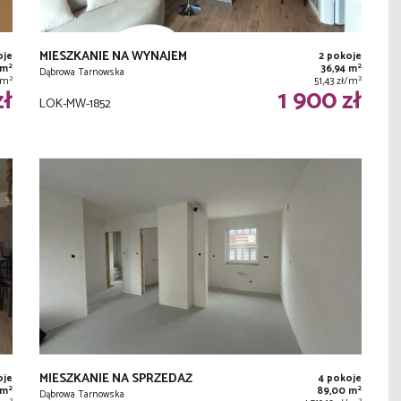
MIESZKANIE NA WYNAJEM
oje
2 pokoje
2
2
 m
36,94 m
Dąbrowa Tarnowska
2
2
ł/m
51,43 zł/m
zł
1 900 zł
LOK-MW-1852
MIESZKANIE NA SPRZEDAŻ
oje
4 pokoje
2
2
 m
89,00 m
Dąbrowa Tarnowska
2
2