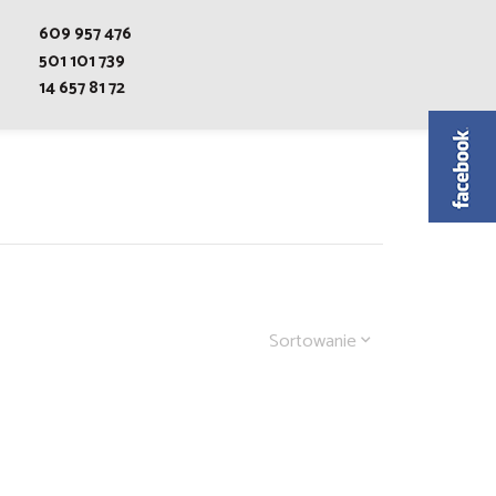
609 957 476
501 101 739
14 657 81 72
Sortowanie