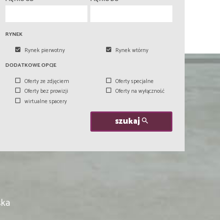
RYNEK
Rynek pierwotny
Rynek wtórny
DODATKOWE OPCJE
Oferty ze zdjęciem
Oferty specjalne
Oferty bez prowizji
Oferty na wyłączność
wirtualne spacery
szukaj
ska