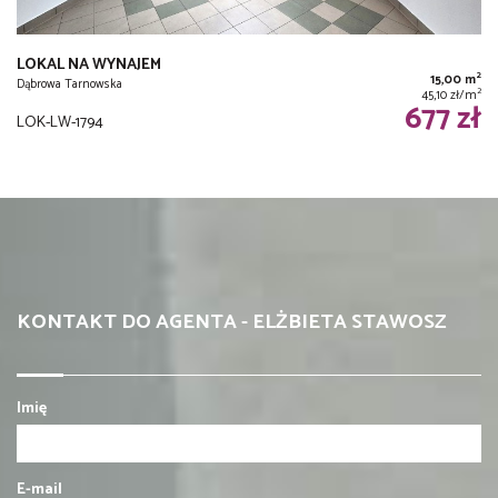
LOKAL NA WYNAJEM
2
15,00 m
Dąbrowa Tarnowska
2
45,10 zł/m
677 zł
LOK-LW-1794
KONTAKT DO AGENTA - ELŻBIETA STAWOSZ
Imię
E-mail