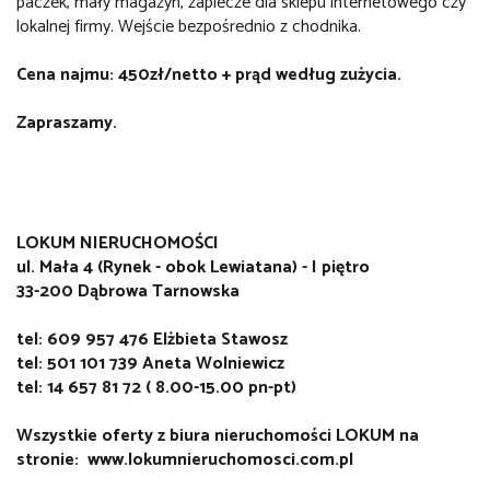
paczek, mały magazyn, zaplecze dla sklepu internetowego czy
lokalnej firmy. Wejście bezpośrednio z chodnika.
Cena najmu: 450zł/netto + prąd według zużycia.
Zapraszamy.
LOKUM NIERUCHOMOŚCI
ul. Mała 4 (Rynek - obok Lewiatana) - I piętro
33-200 Dąbrowa Tarnowska
tel: 609 957 476 Elżbieta Stawosz
tel: 501 101 739 Aneta Wolniewicz
tel: 14 657 81 72 ( 8.00-15.00 pn-pt)
Wszystkie oferty z biura nieruchomości LOKUM na
stronie: www.lokumnieruchomosci.com.pl