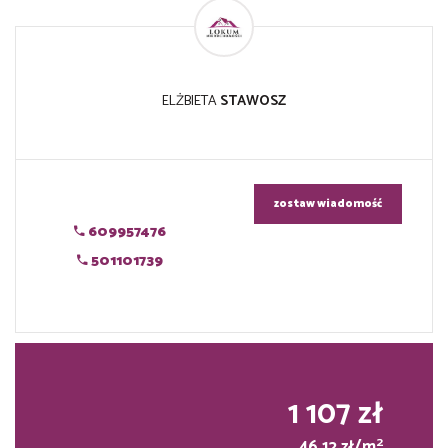
ELŻBIETA
STAWOSZ
zostaw wiadomość
609957476
501101739
1 107 zł
2
46,12 zł/m