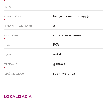
1
PIĘTRO
budynek wolnostojący
RODZAJ BUDYNKU
2
LICZBA PIĘTER W BUDYNKU
do wprowadzenia
STAN LOKALU
PCV
OKNA
asfalt
DOJAZD
gazowe
OGRZEWANIE
ruchliwa ulica
POŁOŻENIE LOKALU
LOKALIZACJA