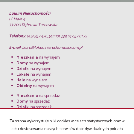
Lokum Nieruchomości
ul. Mała 4
33-200 Dąbrowa Tarnowska
Telefony
: 609 957 476, 501 101 739, 14 657 81 72
E-mail
:
biuro@lokumnieruchomosci.com.pl
Mieszkania
na wynajem
Domy
na wynajem
Działki
na wynajem
Lokale
na wynajem
Hale
na wynajem
Obiekty
na wynajem
Mieszkania
na sprzedaż
Domy
na sprzedaż
Działki
na sprzedaż
Lokale
na sprzedaż
Hale
na sprzedaż
Ta strona wykorzystuje pliki cookies w celach statystycznych oraz w
Obiekty
na sprzedaż
celu dostosowania naszych serwisów do indywidualnych potrzeb