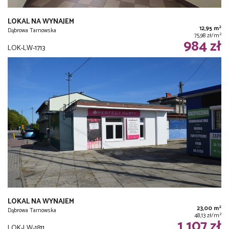
LOKAL NA WYNAJEM
2
12,95 m
Dąbrowa Tarnowska
2
75,98 zł/m
984 zł
LOK-LW-1713
LOKAL NA WYNAJEM
2
23,00 m
Dąbrowa Tarnowska
2
48,13 zł/m
1 107 zł
LOK-LW-1811