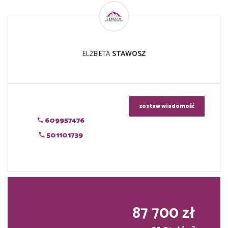
ELŻBIETA
STAWOSZ
zostaw wiadomość
609957476
501101739
87 700 zł
2