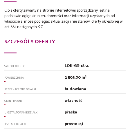
Opis oferty zawarty na stronie internetowej sporządzany jest na
podstawie oględzin nieruchomości oraz informacji uzyskanych od
właściciela, może podlegać aktualizacji i nie stanowi oferty określonej w
art. 66 i następnych K.C.
SZCZEGÓŁY OFERTY
LOK-GS-1854
SYMBOL OFERTY
2 505,00 m²
POWIERZCHNIA
budowlana
PRZEZNACZENIE DZIAŁKI
własność
STAN PRAWNY
płaska
UKSZTAŁTOWANIE DZIAŁKI
prostokąt
KSZTAŁT DZIAŁKI