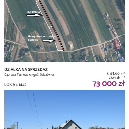
DZIAŁKA NA SPRZEDAŻ
2
3 128,00 m
Dąbrowa Tarnowska (gw), Żelazówka
2
23,34 zł/m
73 000 zł
LOK-GS-1442