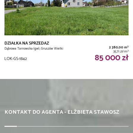
DZIAŁKA NA SPRZEDAŻ
2
2 380,00 m
Dąbrowa Tarnowska (gw), Gruszów Wielki
2
35,71 zł/m
85 000 zł
LOK-GS-1842
KONTAKT DO AGENTA - ELŻBIETA STAWOSZ