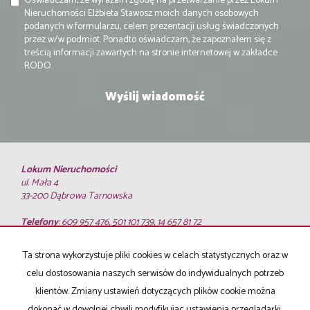
Oświadczam, że wyrażam zgodę na przetwarzanie przez Lokum
Nieruchomości Elżbieta Stawosz moich danych osobowych
podanych w formularzu, celem prezentacji usług świadczonych
przez w/w podmiot. Ponadto oświadczam, że zapoznałem się z
treścią informacji zawartych na stronie internetowej w zakładce
RODO.
Lokum Nieruchomości
ul. Mała 4
33-200 Dąbrowa Tarnowska
Telefony
: 609 957 476, 501 101 739, 14 657 81 72
E-mail
:
biuro@lokumnieruchomosci.com.pl
Ta strona wykorzystuje pliki cookies w celach statystycznych oraz w
Mieszkania
na wynajem
celu dostosowania naszych serwisów do indywidualnych potrzeb
Domy
na wynajem
klientów. Zmiany ustawień dotyczących plików cookie można
Działki
na wynajem
dokonać w dowolnej chwili modyfikując ustawienia przeglądarki.