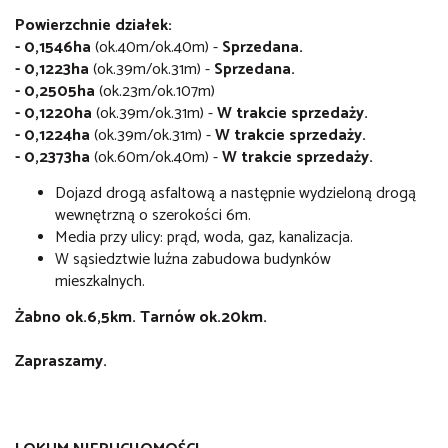
Powierzchnie działek:
- 0,1546ha
(ok.40m/ok.40m) -
Sprzedana.
- 0,1223ha
(ok.39m/ok.31m) -
Sprzedana.
-
0,2505ha
(ok.23m/ok.107m)
- 0,1220ha
(ok.39m/ok.31m) -
W trakcie sprzedaży.
- 0,1224ha
(ok.39m/ok.31m) -
W trakcie sprzedaży.
- 0,2373ha
(ok.60m/ok.40m) -
W trakcie sprzedaży.
Dojazd drogą asfaltową a następnie wydzieloną drogą
wewnętrzną o szerokości 6m.
Media przy ulicy: prąd, woda, gaz, kanalizacja.
W sąsiedztwie luźna zabudowa budynków
mieszkalnych.
Żabno ok.6,5km. Tarnów ok.20km.
Zapraszamy.