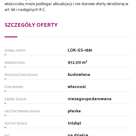
właściciela, może podlegać aktualizacji i nie stanowi oferty określonej w
art. 66 i następnych K.C.
SZCZEGÓŁY OFERTY
LOK-GS-1881
SYMBOL OFERTY
972,00 m²
POWIERZCHNIA
budowlana
PRZEZNACZENIE DZIAŁKI
własność
STAN PRAWNY
niezagospodarowana
ZAGOSP. DZIAŁKI
płaska
UKSZTAŁTOWANIE DZIAŁKI
trójkąt
KSZTAŁT DZIAŁKI
na działce
GAZ