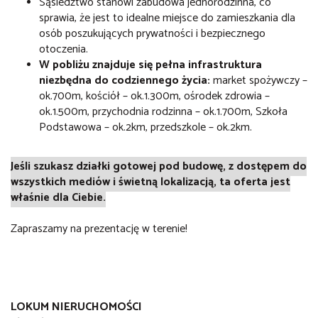
Sąsiedztwo stanowi zabudowa jednorodzinna, co
sprawia, że jest to idealne miejsce do zamieszkania dla
osób poszukujących prywatności i bezpiecznego
otoczenia.
W pobliżu znajduje się pełna infrastruktura
niezbędna do codziennego życia:
market spożywczy –
ok.700m, kościół – ok.1.300m, ośrodek zdrowia –
ok.1.500m, przychodnia rodzinna – ok.1.700m, Szkoła
Podstawowa – ok.2km, przedszkole – ok.2km.
Jeśli szukasz działki gotowej pod budowę, z dostępem do
wszystkich mediów i świetną lokalizacją, ta oferta jest
właśnie dla Ciebie.
Zapraszamy na prezentację w terenie!
LOKUM NIERUCHOMOŚCI