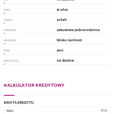
w ulicy
WODA
asfalt
DOJAZD
zabudowa jednorodzinna
OTOCZENIE
blisko centrum
POŁOŻENIE
jest
PRĄD
na działce
KANALIZACJA
KALKULATOR KREDYTOWY
KWOTA KREDYTU
PLN