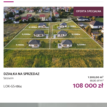
OFERTA SPECJALNA
DZIAŁKA NA SPRZEDAŻ
2
1 200,00 m
Szczucin
2
90,00 zł/m
108 000 zł
LOK-GS-1864