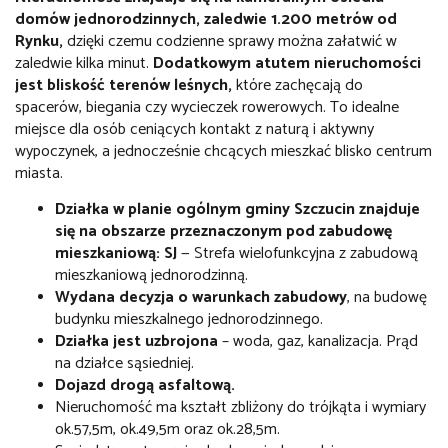
domów jednorodzinnych, zaledwie 1.200 metrów od
Rynku,
dzięki czemu codzienne sprawy można załatwić w
zaledwie kilka minut.
Dodatkowym atutem nieruchomości
jest bliskość terenów leśnych,
które zachęcają do
spacerów, biegania czy wycieczek rowerowych. To idealne
miejsce dla osób ceniących kontakt z naturą i aktywny
wypoczynek, a jednocześnie chcących mieszkać blisko centrum
miasta.
Działka w planie ogólnym gminy Szczucin znajduje
się na obszarze przeznaczonym pod zabudowę
mieszkaniową:
SJ
— Strefa wielofunkcyjna z zabudową
mieszkaniową jednorodzinną.
Wydana decyzja o warunkach zabudowy
, na budowę
budynku mieszkalnego jednorodzinnego.
Działka jest uzbrojona
– woda, gaz, kanalizacja. Prąd
na działce sąsiedniej.
Dojazd drogą asfaltową.
Nieruchomość ma kształt zbliżony do trójkąta i wymiary
ok.57,5m, ok.49,5
m oraz ok.28,5m.