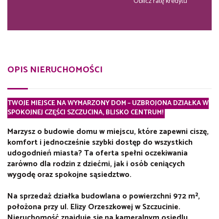
Oblicz ratę kredytu
OPIS NIERUCHOMOŚCI
TWOJE MIEJSCE NA WYMARZONY DOM – UZBROJONA DZIAŁKA W
SPOKOJNEJ CZĘŚCI SZCZUCINA, BLISKO CENTRUM!
Marzysz o budowie domu w miejscu, które zapewni ciszę,
komfort i jednocześnie szybki dostęp do wszystkich
udogodnień miasta? Ta oferta spełni oczekiwania
zarówno dla rodzin z dziećmi, jak i osób ceniących
wygodę oraz spokojne sąsiedztwo.
Na sprzedaż działka budowlana o powierzchni 972 m²,
położona przy ul. Elizy Orzeszkowej w Szczucinie.
Nieruchomość znajduje się na kameralnym osiedlu