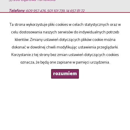
Telefony
: 609 957 476, 501 101 739, 14 657 81 72
E-mail
:
biuro@lokumnieruchomosci.com.pl
Ta strona wykorzystuje pliki cookies w celach statystycznych oraz w
Mieszkania
na wynajem
celu dostosowania naszych serwisów do indywidualnych potrzeb
Domy
na wynajem
klientów. Zmiany ustawień dotyczących plików cookie można
Działki
na wynajem
dokonać w dowolnej chwili modyfikując ustawienia przeglądarki.
Lokale
na wynajem
Hale
na wynajem
Korzystanie z tej strony bez zmian ustawień dotyczących cookies
Obiekty
na wynajem
oznacza, że będą one zapisane w pamięci urządzenia.
Mieszkania
na sprzedaż
rozumiem
Domy
na sprzedaż
Działki
na sprzedaż
Lokale
na sprzedaż
Hale
na sprzedaż
Obiekty
na sprzedaż
Strona główna
notatnik
Kup
Sprzedaj
Kredyty
O firmie
Kontakt
RODO