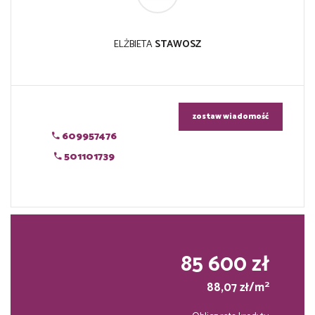
ELŻBIETA
STAWOSZ
zostaw wiadomość
609957476
501101739
85 600 zł
2
88,07 zł/m