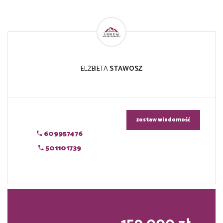
ELŻBIETA
STAWOSZ
zostaw wiadomość
609957476
501101739