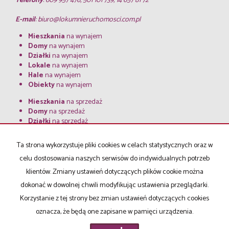
Telefony
: 609 957 476, 501 101 739, 14 657 81 72
E-mail
:
biuro@lokumnieruchomosci.com.pl
Mieszkania
na wynajem
Domy
na wynajem
Działki
na wynajem
Lokale
na wynajem
Hale
na wynajem
Obiekty
na wynajem
Mieszkania
na sprzedaż
Domy
na sprzedaż
Działki
na sprzedaż
Lokale
na sprzedaż
Hale
na sprzedaż
Ta strona wykorzystuje pliki cookies w celach statystycznych oraz w
Obiekty
na sprzedaż
celu dostosowania naszych serwisów do indywidualnych potrzeb
klientów. Zmiany ustawień dotyczących plików cookie można
Strona główna
notatnik
Kup
Sprzedaj
Kredyty
O firmie
Kontakt
dokonać w dowolnej chwili modyfikując ustawienia przeglądarki.
RODO
Korzystanie z tej strony bez zmian ustawień dotyczących cookies
oznacza, że będą one zapisane w pamięci urządzenia.