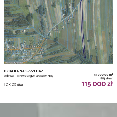
DZIAŁKA NA SPRZEDAŻ
2
13 000,00 m
Dąbrowa Tarnowska (gw), Gruszów Mały
2
8,85 zł/m
115 000 zł
LOK-GS-1801