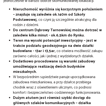
jednocześnie w bardzo dobrze skomunikowanej lokalizacji.
Nieruchomość wyróżnia się korzystnym położeniem
– znajduje się zaledwie ok.140m od Szkoły
Podstawowej,
co czyni ją szczególnie atrakcyjną dla
rodzin z dziećmi.
Do centrum Dąbrowy Tarnowskiej można dotrzeć w
zaledwie kilka minut - ok.6,5km do Rynku.
Teren ma wysoki potencjał inwestycyjny – jest w
trakcie podziału geodezyjnego na dwie działki
budowlane - 13ar i 13,5ar,
co otwiera możliwość zakupu
zarówno całości, jak i jednej z wydzielonych działek.
Dodatkowo procedowane są warunki zabudowy
umożliwiające realizację dwóch budynków
mieszkalnych.
W bezpośrednim sąsiedztwie panuje uporządkowana
zabudowa mieszkaniowa, a przy działce przebiega
chodnik wraz z oświetleniem ulicznym, co podnosi
komfort i bezpieczeństwo codziennego funkcjonowania.
Dużym atutem jest również szybki dostęp do
głównych szlaków komunikacyjnych – działka