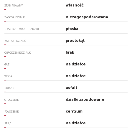
własność
STAN PRAWNY
niezagospodarowana
ZAGOSP. DZIAŁKI
płaska
UKSZTAŁTOWANIE DZIAŁKI
prostokąt
KSZTAŁT DZIAŁKI
brak
OGRODZENIE DZIAŁKI
na działce
GAZ
na działce
WODA
asfalt
DOJAZD
działki zabudowane
OTOCZENIE
centrum
POŁOŻENIE
na działce
PRĄD