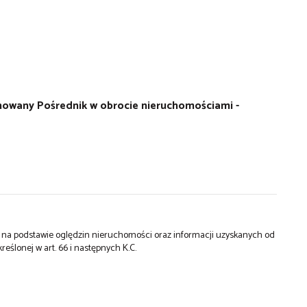
onowany Pośrednik w obrocie nieruchomościami -
st na podstawie oględzin nieruchomości oraz informacji uzyskanych od
kreślonej w art. 66 i następnych K.C.