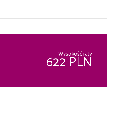
Wysokość raty
622 PLN