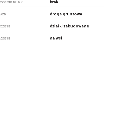
brak
RODZENIE DZIAŁKI
droga gruntowa
JAZD
działki zabudowane
OCZENIE
na wsi
ŁOŻENIE