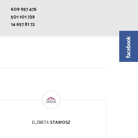
609 957 476
501 101 739
14 657 81 72
ELŻBIETA
STAWOSZ