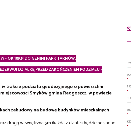
S
W - OK.18KM DO GEMINI PARK TARNÓW.
SY
REZERWUJ DZIAŁKĘ PRZED ZAKOŃCZENIEM PODZIAŁU -
PO
 w trakcie podziału geodezyjnego o powierzchni
PR
 w miejscowości Smyków gmina Radgoszcz, w powiecie
ST
runkach zabudowy na budowę budynków mieszkalnych
UK
raz drogą wewnętrzną 5m (każda z działek będzie posiadać
KS
.