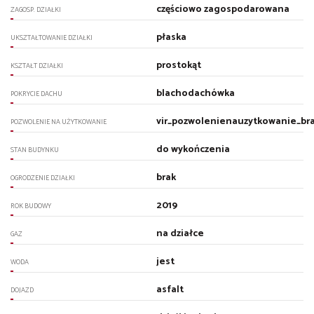
częściowo zagospodarowana
ZAGOSP. DZIAŁKI
płaska
UKSZTAŁTOWANIE DZIAŁKI
prostokąt
KSZTAŁT DZIAŁKI
blachodachówka
POKRYCIE DACHU
vir_pozwolenienauzytkowanie_br
POZWOLENIE NA UŻYTKOWANIE
do wykończenia
STAN BUDYNKU
brak
OGRODZENIE DZIAŁKI
2019
ROK BUDOWY
na działce
GAZ
jest
WODA
asfalt
DOJAZD