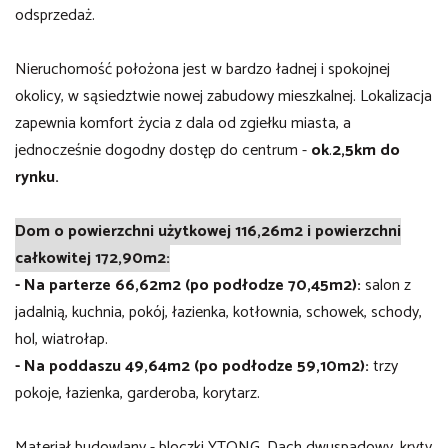
odsprzedaż.
Nieruchomość położona jest w bardzo ładnej i spokojnej
okolicy, w sąsiedztwie nowej zabudowy mieszkalnej. Lokalizacja
zapewnia komfort życia z dala od zgiełku miasta, a
jednocześnie dogodny dostęp do centrum -
ok
.
2,5km do
rynku.
Dom o powierzchni użytkowej 116,26m2 i powierzchni
całkowitej 172,90m2:
- Na parterze 66,62m2 (po podłodze 70,45m2):
salon z
jadalnią, kuchnia, pokój, łazienka, kotłownia, schowek, schody,
hol, wiatrołap.
- Na poddaszu 49,64m2 (po podłodze 59,10m2):
trzy
pokoje, łazienka, garderoba, korytarz.
Materiał budowlany - bloczki YTONG. Dach dwuspadowy, kryty