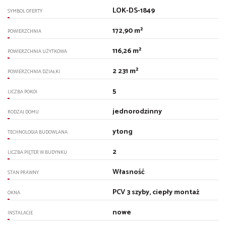
LOK-DS-1849
SYMBOL OFERTY
172,90 m²
POWIERZCHNIA
116,26 m²
POWIERZCHNIA UŻYTKOWA
2 231 m²
POWIERZCHNIA DZIAŁKI
5
LICZBA POKOI
jednorodzinny
RODZAJ DOMU
ytong
TECHNOLOGIA BUDOWLANA
2
LICZBA PIĘTER W BUDYNKU
Własność
STAN PRAWNY
PCV 3 szyby, ciepły montaż
OKNA
nowe
INSTALACJE