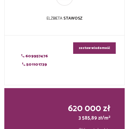
ELŻBIETA
STAWOSZ
zostaw wiadomość
609957476
501101739
620 000 zł
2
3 585,89 zł/m