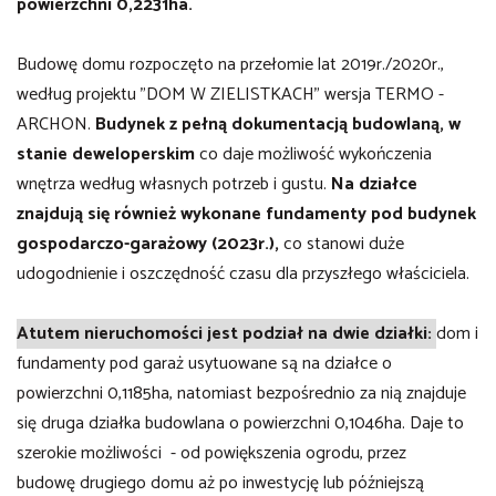
powierzchni 0,2231ha.
Budowę domu rozpoczęto na przełomie lat 2019r./2020r.,
według projektu "DOM W ZIELISTKACH" wersja TERMO -
ARCHON.
Budynek
z pełną dokumentacją budowlaną,
w
stanie deweloperskim
co daje możliwość wykończenia
wnętrza według własnych potrzeb i gustu.
Na działce
znajdują się również wykonane fundamenty pod budynek
gospodarczo-garażowy (2023r.),
co stanowi duże
udogodnienie i oszczędność czasu dla przyszłego właściciela.
Atutem nieruchomości jest podział na dwie działki:
dom i
fundamenty pod garaż usytuowane są na działce o
powierzchni 0,1185ha, natomiast bezpośrednio za nią znajduje
się druga działka budowlana o powierzchni 0,1046ha. Daje to
szerokie możliwości - od powiększenia ogrodu, przez
budowę drugiego domu aż po inwestycję lub późniejszą