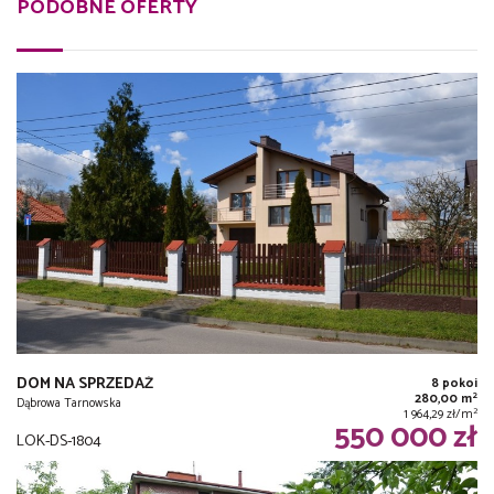
PODOBNE OFERTY
DOM NA SPRZEDAŻ
8 pokoi
2
280,00 m
Dąbrowa Tarnowska
2
1 964,29 zł/m
550 000 zł
LOK-DS-1804