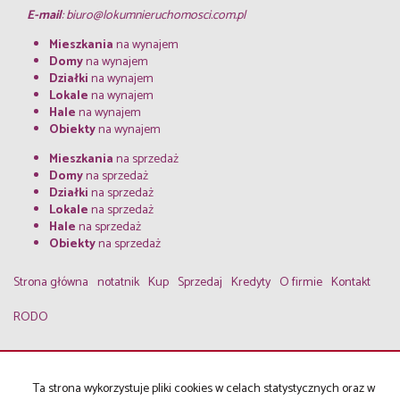
E-mail
:
biuro@lokumnieruchomosci.com.pl
Mieszkania
na wynajem
Domy
na wynajem
Działki
na wynajem
Lokale
na wynajem
Hale
na wynajem
Obiekty
na wynajem
Mieszkania
na sprzedaż
Domy
na sprzedaż
Działki
na sprzedaż
Lokale
na sprzedaż
Hale
na sprzedaż
Obiekty
na sprzedaż
Strona główna
notatnik
Kup
Sprzedaj
Kredyty
O firmie
Kontakt
RODO
Lokum
2026
Program dla biur nieruchomości
Galactica Virgo
Ta strona wykorzystuje pliki cookies w celach statystycznych oraz w