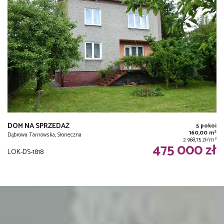
DOM NA SPRZEDAŻ
5 pokoi
2
160,00 m
Dąbrowa Tarnowska, Słoneczna
2
2 968,75 zł/m
475 000 zł
LOK-DS-1818