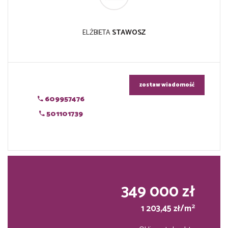
ELŻBIETA
STAWOSZ
zostaw wiadomość
609957476
501101739
349 000 zł
2
1 203,45 zł/m