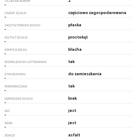
2
LICZBA BALKONÓW
częściowo zagospodarowana
ZAGOSP. DZIAŁKI
płaska
UKSZTAŁTOWANIE DZIAŁKI
prostokąt
KSZTAŁT DZIAŁKI
blacha
POKRYCIE DACHU
tak
POZWOLENIE NA UŻYTKOWANIE
do zamieszkania
STAN BUDYNKU
tak
PODPIWNICZENIE
brak
OGRODZENIE DZIAŁKI
jest
GAZ
jest
WODA
asfalt
DOJAZD