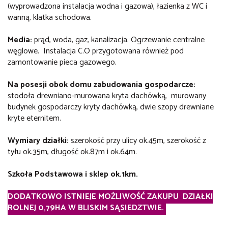
(wyprowadzona instalacja wodna i gazowa), łazienka z WC i
wanną, klatka schodowa.
Media:
prąd, woda, gaz, kanalizacja. Ogrzewanie centralne
węglowe. Instalacja C.O przygotowana również pod
zamontowanie pieca gazowego.
Na posesji obok domu zabudowania gospodarcze:
stodoła drewniano-murowana kryta dachówką, murowany
budynek gospodarczy kryty dachówką, dwie szopy drewniane
kryte eternitem.
Wymiary działki:
szerokość przy ulicy ok.45m, szerokość z
tyłu ok.35m, długość ok.87m i ok.64m.
Szkoła Podstawowa i sklep ok.1km.
DODATKOWO ISTNIEJE MOŻLIWOŚĆ ZAKUPU DZIAŁKI
ROLNEJ 0,79HA W BLISKIM SĄSIEDZTWIE.