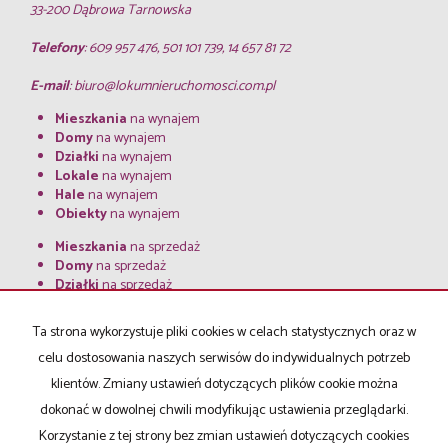
33-200 Dąbrowa Tarnowska
Telefony
: 609 957 476, 501 101 739, 14 657 81 72
E-mail
:
biuro@lokumnieruchomosci.com.pl
Mieszkania
na wynajem
Domy
na wynajem
Działki
na wynajem
Lokale
na wynajem
Hale
na wynajem
Obiekty
na wynajem
Mieszkania
na sprzedaż
Domy
na sprzedaż
Działki
na sprzedaż
Lokale
na sprzedaż
Hale
na sprzedaż
Ta strona wykorzystuje pliki cookies w celach statystycznych oraz w
Obiekty
na sprzedaż
celu dostosowania naszych serwisów do indywidualnych potrzeb
klientów. Zmiany ustawień dotyczących plików cookie można
Strona główna
notatnik
Kup
Sprzedaj
Kredyty
O firmie
Kontakt
dokonać w dowolnej chwili modyfikując ustawienia przeglądarki.
RODO
Korzystanie z tej strony bez zmian ustawień dotyczących cookies