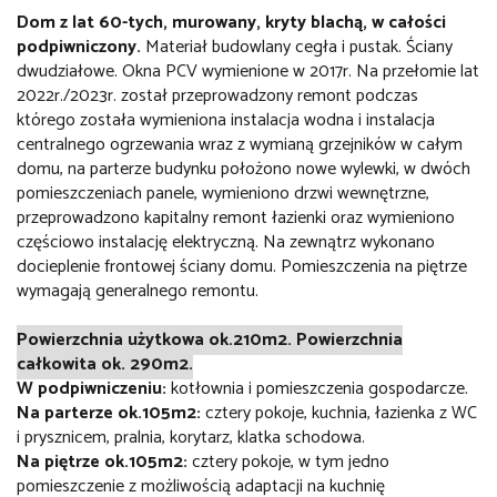
Dom z lat 60-tych, murowany, kryty blachą, w całości
podpiwniczony.
Materiał budowlany cegła i pustak. Ściany
dwudziałowe. Okna PCV wymienione w 2017r. Na przełomie lat
2022r./2023r. został przeprowadzony remont
podczas
którego została wymieniona instalacja wodna i instalacja
centralnego ogrzewania wraz z wymianą grzejników w całym
domu, na parterze budynku położono nowe wylewki, w dwóch
pomieszczeniach panele, wymieniono drzwi wewnętrzne,
przeprowadzono kapitalny remont łazienki oraz wymieniono
częściowo instalację elektryczną. Na zewnątrz wykonano
docieplenie frontowej ściany domu. Pomieszczenia na piętrze
wymagają generalnego remontu.
Powierzchnia użytkowa ok.210m2. Powierzchnia
całkowita ok. 290m2.
W podpiwniczeniu:
kotłownia i pomieszczenia gospodarcze.
Na parterze ok.105m2:
cztery pokoje, kuchnia, łazienka z WC
i prysznicem, pralnia, korytarz, klatka schodowa.
Na piętrze ok.105m2:
cztery pokoje, w tym jedno
pomieszczenie z możliwością adaptacji na kuchnię