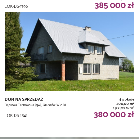
385 000 zł
LOK-DS-1796
DOM NA SPRZEDAŻ
4 pokoje
2
200,00 m
Dąbrowa Tarnowska (gw), Gruszów Wielki
2
1 900,00 zł/m
380 000 zł
LOK-DS-1841