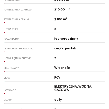
210,00 m²
POWIERZCHNIA UŻYTKOWA
3 100 m²
POWIERZCHNIA DZIAŁKI
8
LICZBA POKOI
jednorodzinny
RODZAJ DOMU
cegła, pustak
TECHNOLOGIA BUDOWLANA
2
LICZBA PIĘTER W BUDYNKU
Własność
STAN PRAWNY
PCV
OKNA
ELEKTRYCZNA, WODNA,
GAZOWA
INSTALACJE
duży
BALKON