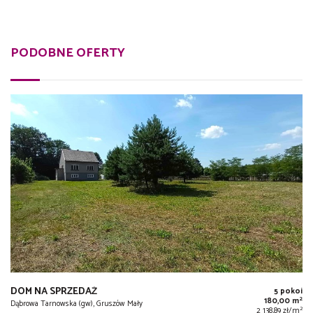
PODOBNE OFERTY
DOM NA SPRZEDAŻ
5 pokoi
2
180,00 m
Dąbrowa Tarnowska (gw), Gruszów Mały
2
2 138,89 zł/m