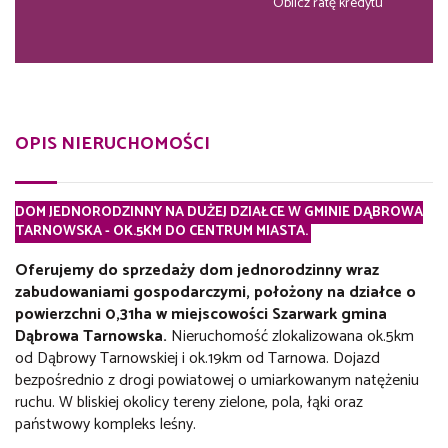
Oblicz ratę kredytu
OPIS NIERUCHOMOŚCI
DOM JEDNORODZINNY NA DUŻEJ DZIAŁCE W GMINIE DĄBROWA
TARNOWSKA - OK.5KM DO CENTRUM MIASTA.
Oferujemy do sprzedaży dom jednorodzinny wraz
zabudowaniami gospodarczymi, położony na działce o
powierzchni 0,31ha w miejscowości Szarwark gmina
Dąbrowa Tarnowska.
Nieruchomość zlokalizowana ok.5km
od Dąbrowy Tarnowskiej i ok.19km od Tarnowa. Dojazd
bezpośrednio z drogi powiatowej o umiarkowanym natężeniu
ruchu. W bliskiej okolicy tereny zielone, pola, łąki oraz
państwowy kompleks leśny.