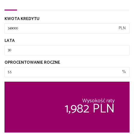
KWOTA KREDYTU
PLN
LATA
OPROCENTOWANIE ROCZNE
%
Wysokość raty
1,982 PLN