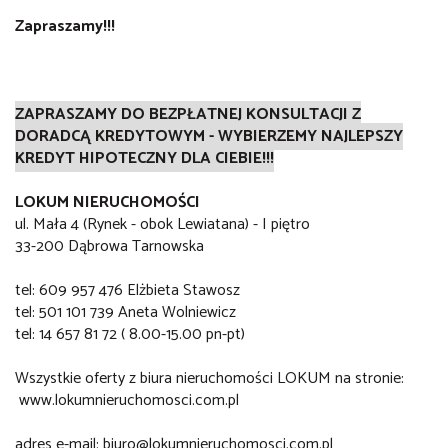
Zapraszamy!!!
ZAPRASZAMY DO BEZPŁATNEJ KONSULTACJI Z
DORADCĄ KREDYTOWYM - WYBIERZEMY NAJLEPSZY
KREDYT HIPOTECZNY DLA CIEBIE!!!
LOKUM NIERUCHOMOŚCI
ul. Mała 4 (Rynek - obok Lewiatana) - I piętro
33-200 Dąbrowa Tarnowska
tel: 609 957 476 Elżbieta Stawosz
tel: 501 101 739 Aneta Wolniewicz
tel: 14 657 81 72 ( 8.00-15.00 pn-pt)
Wszystkie oferty z biura nieruchomości LOKUM na stronie:
www.lokumnieruchomosci.com.pl
adres e-mail: biuro@lokumnieruchomosci.com.pl