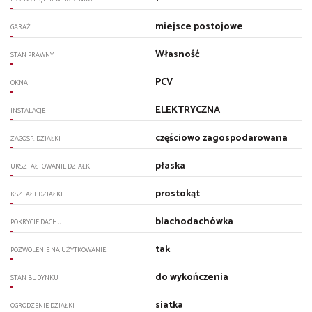
miejsce postojowe
GARAŻ
Własność
STAN PRAWNY
PCV
OKNA
ELEKTRYCZNA
INSTALACJE
częściowo zagospodarowana
ZAGOSP. DZIAŁKI
płaska
UKSZTAŁTOWANIE DZIAŁKI
prostokąt
KSZTAŁT DZIAŁKI
blachodachówka
POKRYCIE DACHU
tak
POZWOLENIE NA UŻYTKOWANIE
do wykończenia
STAN BUDYNKU
siatka
OGRODZENIE DZIAŁKI