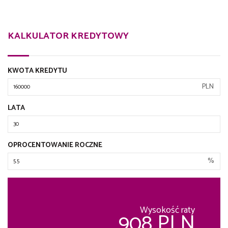
KALKULATOR KREDYTOWY
KWOTA KREDYTU
PLN
LATA
OPROCENTOWANIE ROCZNE
%
Wysokość raty
908 PLN