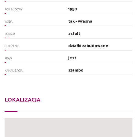
1950
ROK BUDOWY
tak - własna
WODA
asfalt
DOJAZD
działki zabudowane
OTOCZENIE
jest
PRĄD
szambo
KANALIZACJA
LOKALIZACJA