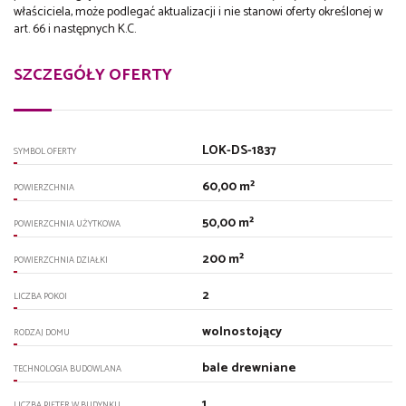
właściciela, może podlegać aktualizacji i nie stanowi oferty określonej w
art. 66 i następnych K.C.
SZCZEGÓŁY OFERTY
LOK-DS-1837
SYMBOL OFERTY
60,00 m²
POWIERZCHNIA
50,00 m²
POWIERZCHNIA UŻYTKOWA
200 m²
POWIERZCHNIA DZIAŁKI
2
LICZBA POKOI
wolnostojący
RODZAJ DOMU
bale drewniane
TECHNOLOGIA BUDOWLANA
1
LICZBA PIĘTER W BUDYNKU