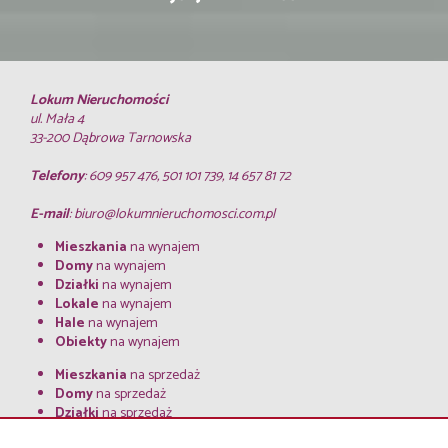
Lokum Nieruchomości
ul. Mała 4
33-200 Dąbrowa Tarnowska
Telefony
: 609 957 476, 501 101 739, 14 657 81 72
E-mail
:
biuro@lokumnieruchomosci.com.pl
Mieszkania
na wynajem
Domy
na wynajem
Działki
na wynajem
Lokale
na wynajem
Hale
na wynajem
Obiekty
na wynajem
Mieszkania
na sprzedaż
Domy
na sprzedaż
Działki
na sprzedaż
Lokale
na sprzedaż