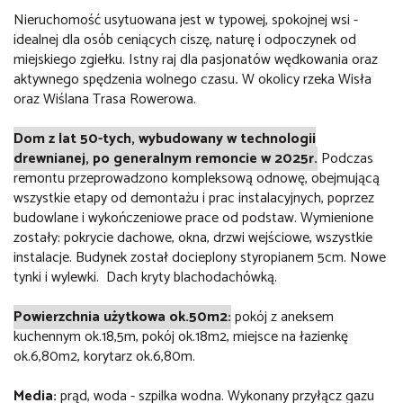
Nieruchomość usytuowana jest w typowej, spokojnej wsi -
idealnej dla osób ceniących ciszę, naturę i odpoczynek od
miejskiego zgiełku. Istny raj dla pasjonatów wędkowania oraz
aktywnego spędzenia wolnego czasu
.
W o
kolicy rzeka Wisła
oraz Wiślana Trasa Rowerowa.
Dom z lat 50-tych, wybudowany w technologii
drewnianej, po generalnym remoncie w 2025r.
Podczas
remontu przeprowadzono kompleksową odnowę, obejmującą
wszystkie etapy od demontażu i prac instalacyjnych, poprzez
budowlane i wykończeniowe prace od podstaw. Wymienione
zostały: pokrycie dachowe, okna, drzwi wejściowe, wszystkie
instalacje. Budynek został docieplony styropianem 5cm. Nowe
tynki i wylewki. Dach kryty blachodachówką.
Powierzchnia użytkowa ok.50m2:
pokój z aneksem
kuchennym ok.18,5m, pokój ok.18m2, miejsce na łazienkę
ok.6,80m2, korytarz ok.6,80m.
Media:
prąd, woda - szpilka wodna. Wykonany przyłącz gazu