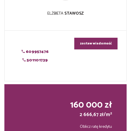
ELŻBIETA
STAWOSZ
zostaw wiadomość
609957476
501101739
160 000 zł
2
2 666,67 zł/m
Oblicz ratę kredytu