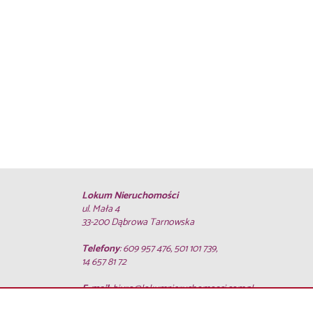
Lokum Nieruchomości
ul. Mała 4
33-200 Dąbrowa Tarnowska
Telefony
: 609 957 476, 501 101 739,
14 657 81 72
E-mail
:
biuro@lokumnieruchomosci.com.pl
Strona główna
notatnik
Kup
Sprzedaj
Kredyty
O firmie