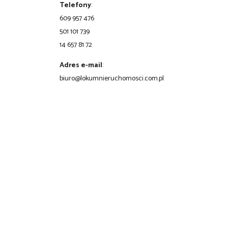
Telefony
:
609 957 476
501 101 739
14 657 81 72
Adres e-mail
:
biuro@lokumnieruchomosci.com.pl