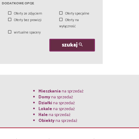
DODATKOWE OPCJE
Oferty ze zdjęciem
Oferty specjalne
Oferty bez prowizji
Oferty na
wyłączność
wirtualne spacery
szukaj
Mieszkania
na sprzedaż
Domy
na sprzedaż
Działki
na sprzedaż
Lokale
na sprzedaż
Hale
na sprzedaż
Obiekty
na sprzedaż