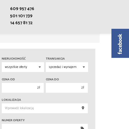
609 957 476
501 101 739
14 657 81 72
NIERUCHOMOŚĆ
TRANSAKCJA
CENA OD
CENA DO
zł
zł
150 000 zł
150 000 zł
LOKALIZACJA
200 000 zł
200 000 zł
250 000 zł
250 000 zł
NUMER OFERTY
300 000 zł
300 000 zł